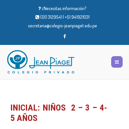
¿Necesitas información?
(01) 3129541 | +51 941921031
secretaria@colegio-jeanpiaget.edu.pe
INICIAL: NIÑOS 2 – 3 – 4-
5 AÑOS