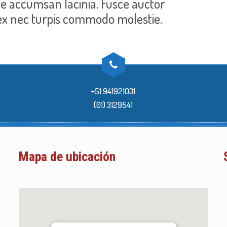
ae accumsan lacinia. Fusce auctor
ex nec turpis commodo molestie.
+51 941921031
(01) 3129541
Mapa de ubicación